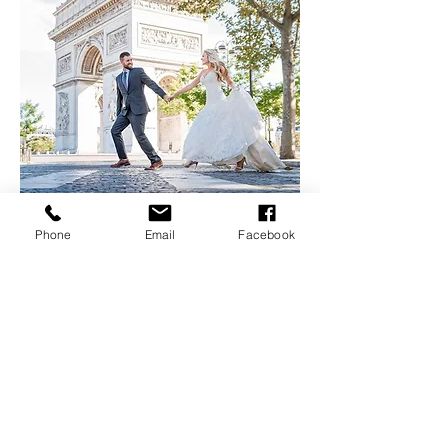
PARIS ELOPEMENT
Phone
Email
Facebook
價格
AU$12,220.00
© 2023 by Classique Event.
Proudly created by mint black
Melbourne, Victoria, 3038