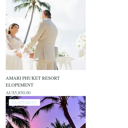
AMARI PHUKET RESORT
ELOPEMENT
價格
AU$5,850.00
ELOPEMENT