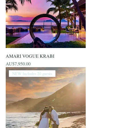
AMARI VOGUE KRABI
價格
AU$7,950.00
NEW Includes 20 guests