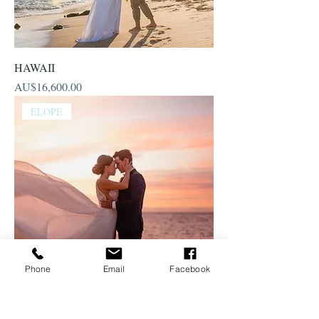
HAWAII
價格
AU$16,600.00
ELOPE
Phone
Email
Facebook
PORT DOUGLAS ELOPEMENT