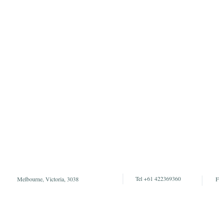
Tel +61 422369360
Melbourne, Victoria, 3038
F