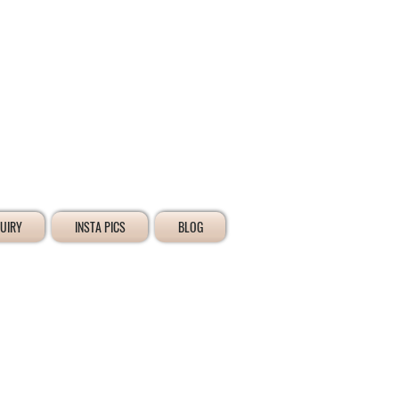
ログイン
UIRY
INSTA PICS
BLOG