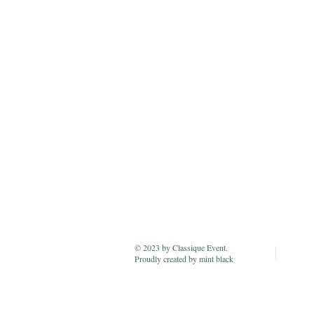
© 2023 by Classique Event.
Proudly created by mint black